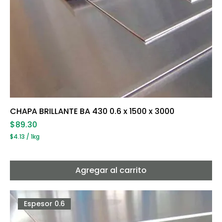
CHAPA BRILLANTE BA 430 0.6 x 1500 x 3000
Precio
$89.30
$4.13
/
1kg
$
4
.
1
Agregar al carrito
3
p
o
r
Espesor 0.6
1
K