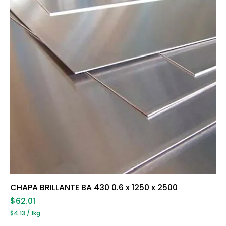
i
l
o
g
r
a
m
o
s
CHAPA BRILLANTE BA 430 0.6 x 1250 x 2500
Precio
$62.01
$4.13
/
1kg
$