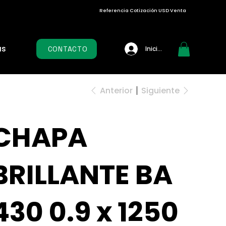
Referencia Cotización USD Venta
as
CONTACTO
Iniciar sesión
Anterior
Siguiente
CHAPA
BRILLANTE BA
430 0.9 x 1250