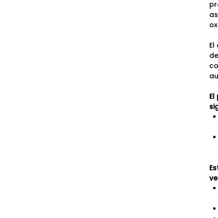
pr
as
ox
El
de
co
au
El
si
Es
ve