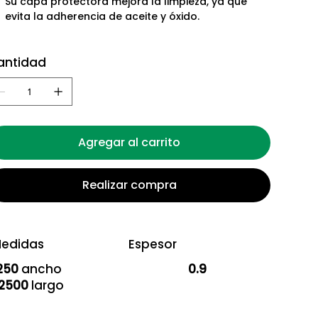
Su capa protectora mejora la limpieza, ya que
evita la adherencia de aceite y óxido.
antidad
Agregar al carrito
Realizar compra
edidas
Espesor
250
ancho
0.9
2500
largo