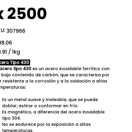
x 2500
U:
SKU
307966
307966
io
88.06
91
.91 / 1kg
ogramos
ero Tipo 430
acero tipo 430
es un acero inoxidable ferrítico con
 bajo contenido de carbón, que se caracteriza por
r resistente a la corrosión y a la oxidación a altas
mperaturas:
Es un metal suave y maleable, que se puede
doblar, estirar o conformar en frío.
Es magnético, a diferencia del acero inoxidable
tipo 304.
No se endurece por la exposición a altas
temperaturas.