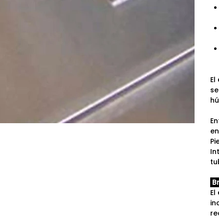
El
se
hú
En
en
Pi
In
tu
Br
El
in
re