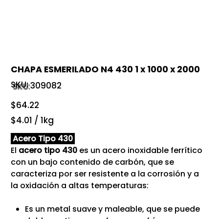
CHAPA ESMERILADO N4 430 1 x 1000 x 2000
SKU:
SKU
309082
309082
Precio
$64.22
$4.01
$4.01 / 1kg
por
1
Kilogramos
Acero Tipo 430
El
acero tipo 430
es un acero inoxidable ferrítico
con un bajo contenido de carbón, que se
caracteriza por ser resistente a la corrosión y a
la oxidación a altas temperaturas:
Es un metal suave y maleable, que se puede