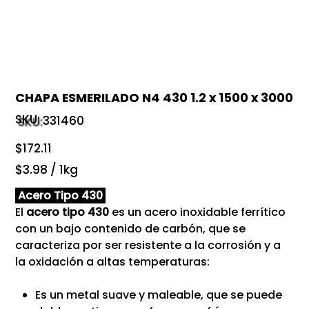
CHAPA ESMERILADO N4 430 1.2 x 1500 x 3000
SKU:
SKU
331460
331460
Precio
$172.11
$3.98
$3.98 / 1kg
por
1
Kilogramos
Acero Tipo 430
El
acero tipo 430
es un acero inoxidable ferrítico
con un bajo contenido de carbón, que se
caracteriza por ser resistente a la corrosión y a
la oxidación a altas temperaturas:
Es un metal suave y maleable, que se puede