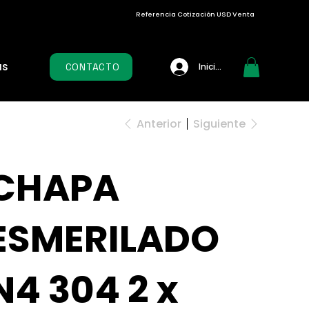
Referencia Cotización USD Venta
as
CONTACTO
Iniciar sesión
Anterior
Siguiente
CHAPA
ESMERILADO
N4 304 2 x