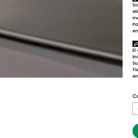
So
el
me
Pa
en
¿Q
El
in
Su
fí
en
C