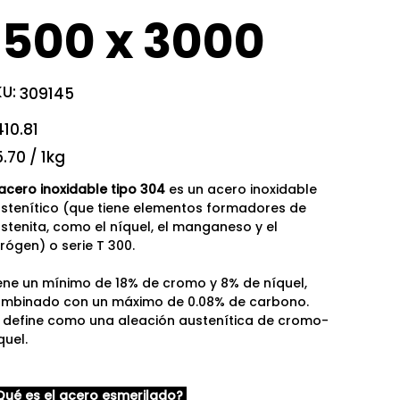
1500 x 3000
U:
SKU
309145
309145
io
10.81
70
.70 / 1kg
ogramos
acero inoxidable tipo 304
es un acero inoxidable
stenítico (que tiene elementos formadores de
stenita, como el níquel, el manganeso y el
trógen) o serie T 300.
ene un mínimo de 18% de cromo y 8% de níquel,
mbinado con un máximo de 0.08% de carbono.
 define como una aleación austenítica de cromo-
quel.
ué es el acero esmerilado?