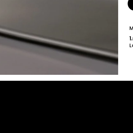
M
1
L
idable que construye tus grandes ideas.
x.com.ar
 7863-2000
s de 9:00 a 17:00
2, Victoria, Pcia. de Buenos Aires