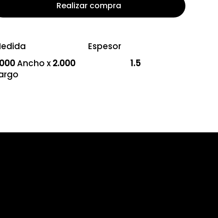
Realizar compra
edida
Espesor
.000
Ancho x
2.000
1.5
argo