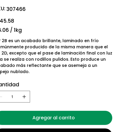
U:
SKU
307466
307466
io
145.58
06
.06 / 1kg
ogramos
º 2B es un acabado brillante, laminado en frío
múnmente producido de la misma manera que el
º 2D, excepto que el pase de laminación final con luz
ía se realiza con rodillos pulidos. Esto produce un
abado más reflectante que se asemeja a un
pejo nublado.
antidad
Agregar al carrito