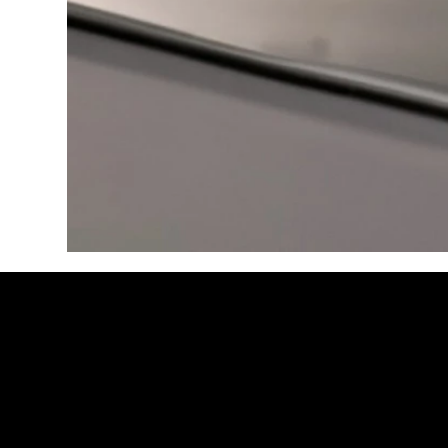
El acero inox
info@distrino
Telf: +54 9 11
Lunes a Vierne
Santa Rosa 234