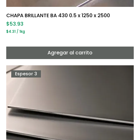
CHAPA BRILLANTE BA 430 0.5 x 1250 x 2500
Precio
$53.93
$4.31
/
1kg
$
4
.
3
Agregar al carrito
1
p
o
r
Espesor 3
1
K
i
l
o
g
r
a
m
o
s