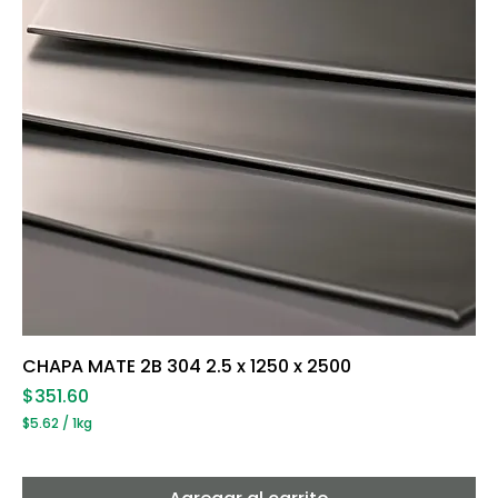
g
r
a
m
o
s
CHAPA MATE 2B 304 2.5 x 1250 x 2500
Precio
$351.60
$5.62
/
1kg
$
5
.
6