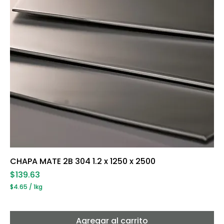
g
r
a
m
o
s
CHAPA MATE 2B 304 1.2 x 1250 x 2500
Precio
$139.63
$4.65
/
1kg
$
4
.
6
Agregar al carrito