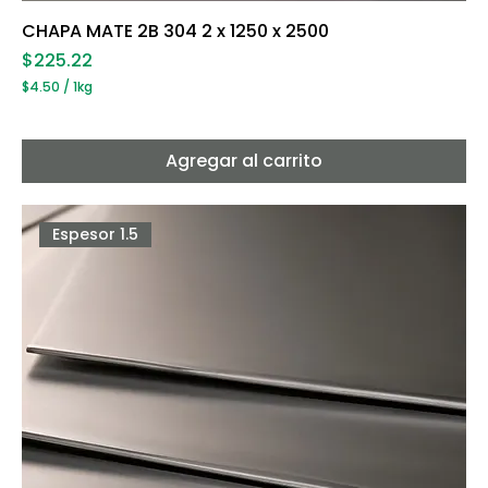
CHAPA MATE 2B 304 2 x 1250 x 2500
Precio
$225.22
$4.50
/
1kg
$
4
.
5
Agregar al carrito
0
p
o
r
Espesor 1.5
1
K
i
l
o
g
r
a
m
o
s