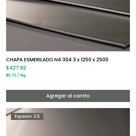
CHAPA ESMERILADO N4 304 3 x 1250 x 2500
Precio
$427.92
$5.70
/
1kg
$
5
.
7
Agregar al carrito
0
p
o
r
Espesor 2.5
1
K
i
l