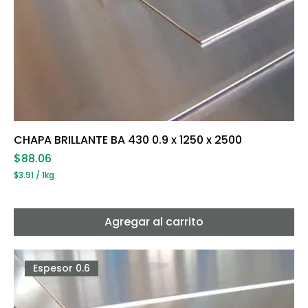
CHAPA BRILLANTE BA 430 0.9 x 1250 x 2500
Precio
$88.06
$3.91
/
1kg
$
3
.
9
Agregar al carrito
1
p
o
r
Espesor 0.6
1
K
i
l