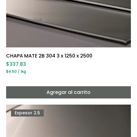
CHAPA MATE 2B 304 3 x 1250 x 2500
Precio
$337.83
$4.50
/
1kg
$
4
.
5
Agregar al carrito
0
p
o
r
Espesor 2.5
1
K
i
l
o