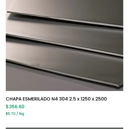
o
g
r
a
m
o
s
CHAPA ESMERILADO N4 304 2.5 x 1250 x 2500
Precio
$356.60
$5.70
/
1kg
$
5
.