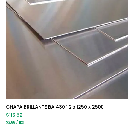
l
o
g
r
a
m
o
s
CHAPA BRILLANTE BA 430 1.2 x 1250 x 2500
Precio
$116.52
$3.88
/
1kg
$
3