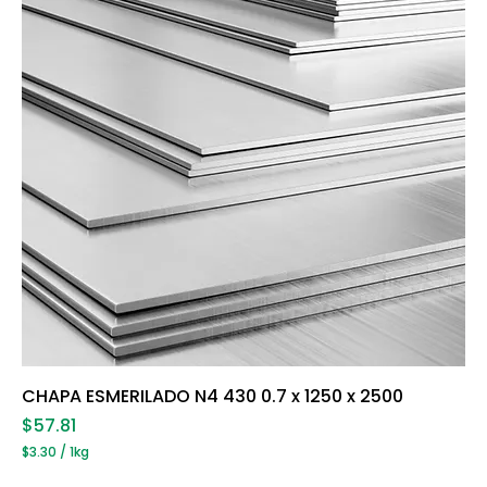
l
o
g
r
a
m
o
s
CHAPA ESMERILADO N4 430 0.7 x 1250 x 2500
Precio
$57.81
$3.30
/
1kg
$
3