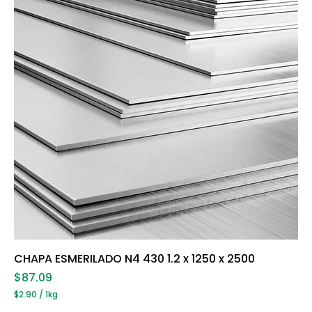
i
l
o
g
r
a
m
o
s
CHAPA ESMERILADO N4 430 1.2 x 1250 x 2500
Precio
$87.09
$2.90
/
1kg
$