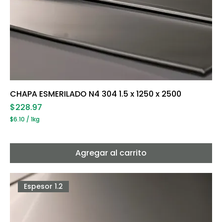
CHAPA ESMERILADO N4 304 1.5 x 1250 x 2500
Precio
$228.97
$6.10
/
1kg
$
6
.
1
Agregar al carrito
0
p
o
r
Espesor 1.2
1
K
i
l