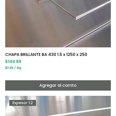
CHAPA BRILLANTE BA 430 1.5 x 1250 x 250
Precio
$144.89
$3.86
/
1kg
$
3
.
8
Agregar al carrito
6
p
o
r
Espesor 1.2
1
K
i