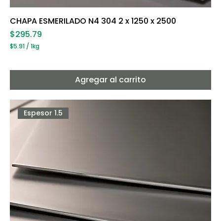
CHAPA ESMERILADO N4 304 2 x 1250 x 2500
Precio
$295.79
$5.91
/
1kg
$
5
.
9
Agregar al carrito
1
p
o
r
Espesor 1.5
1
K
i
l
o
g
r
a
m
o
s