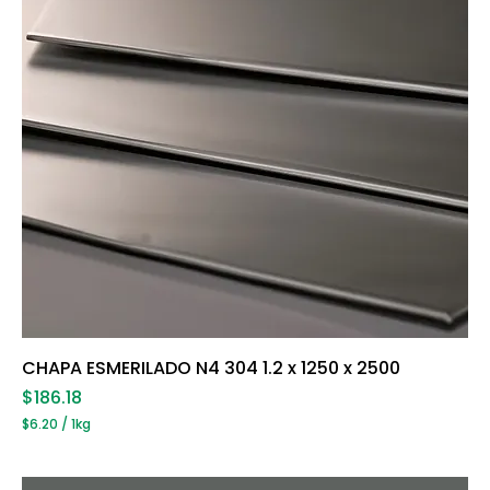
o
g
r
a
m
o
s
CHAPA ESMERILADO N4 304 1.2 x 1250 x 2500
Precio
$186.18
$6.20
/
1kg
$
6
.