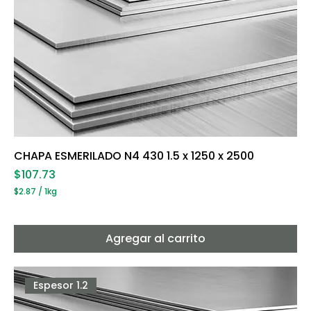
CHAPA ESMERILADO N4 430 1.5 x 1250 x 2500
Precio
$107.73
$2.87
/
1kg
$
2
.
8
Agregar al carrito
7
p
o
r
Espesor 1.2
1
K