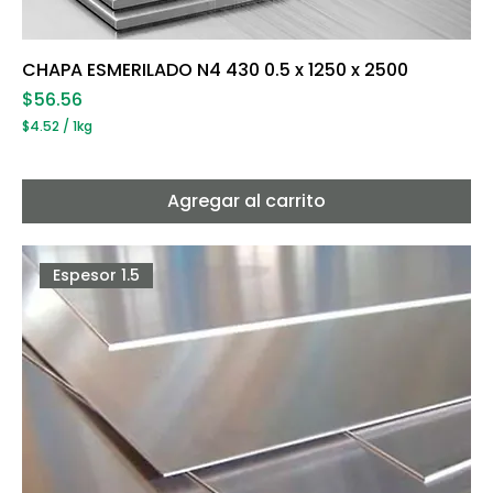
CHAPA ESMERILADO N4 430 0.5 x 1250 x 2500
Precio
$56.56
$4.52
/
1kg
$
4
.
5
Agregar al carrito
2
p
o
r
Espesor 1.5
1
K
i
l
o
g
r
a
m
o
s