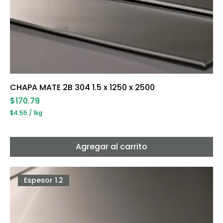
CHAPA MATE 2B 304 1.5 x 1250 x 2500
Precio
$170.79
$4.55
/
1kg
$
4
.
5
Agregar al carrito
5
p
o
r
Espesor 1.2
1
K
i
l
o