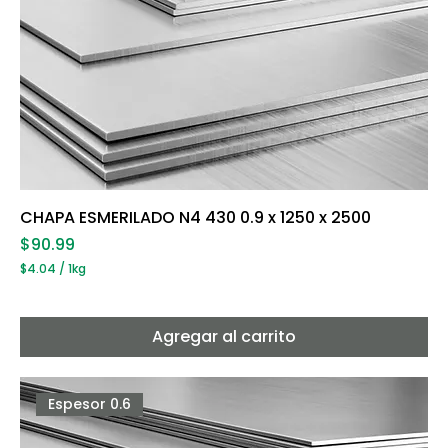
CHAPA ESMERILADO N4 430 0.9 x 1250 x 2500
Precio
$90.99
$4.04
/
1kg
$
4
.
0
Agregar al carrito
4
p
o
r
Espesor 0.6
1
K
i