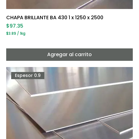
CHAPA BRILLANTE BA 430 1 x 1250 x 2500
Precio
$97.35
$3.89
/
1kg
$
3
.
8
Agregar al carrito
9
p
o
r
Espesor 0.9
1
K
i
l
o
g
r
a
m
o
s