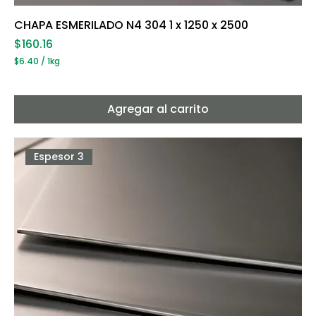
CHAPA ESMERILADO N4 304 1 x 1250 x 2500
Precio
$160.16
$6.40
/
1kg
$
6
.
4
Agregar al carrito
0
p
o
r
Espesor 3
1
K
i
l
o
g
r
a
m
o
s