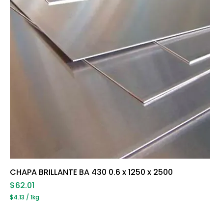
o
g
r
a
m
o
s
CHAPA BRILLANTE BA 430 0.6 x 1250 x 2500
Precio
$62.01
$4.13
/
1kg
$
4